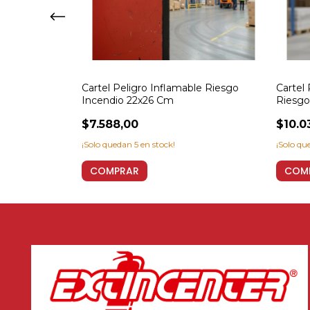
xplosión
Cartel Peligro Inflamable Riesgo
Cartel 
x26
Incendio 22x26 Cm
Riesgo
$7.588,00
$10.0
¡Solo quedan
5
en stock!
¡Solo q
COMPRAR
COM