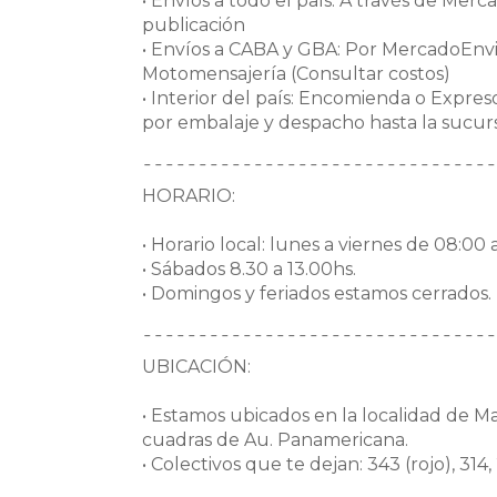
• Envíos a todo el país: A través de Merca
publicación
• Envíos a CABA y GBA: Por MercadoEnvio
Motomensajería (Consultar costos)
• Interior del país: Encomienda o Expreso
por embalaje y despacho hasta la sucursa
¯¯¯¯¯¯¯¯¯¯¯¯¯¯¯¯¯¯¯¯¯¯¯¯¯¯¯¯¯¯¯¯
HORARIO:
• Horario local: lunes a viernes de 08:00 a
• Sábados 8.30 a 13.00hs.
• Domingos y feriados estamos cerrados.
¯¯¯¯¯¯¯¯¯¯¯¯¯¯¯¯¯¯¯¯¯¯¯¯¯¯¯¯¯¯¯¯
UBICACIÓN:
• Estamos ubicados en la localidad de Mar
cuadras de Au. Panamericana.
• Colectivos que te dejan: 343 (rojo), 314, 2