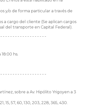
do Envíos si está habilitado en la
s y/o de forma particular a través de
s a cargo del cliente (Se aplican cargos
l del transporte en Capital Federal).
¯¯¯¯¯¯¯¯¯¯¯¯¯¯¯¯¯¯¯
 18:00 hs.
¯¯¯¯¯¯¯¯¯¯¯¯¯¯¯¯¯¯¯
tínez, sobre a Av. Hipólito Yrigoyen a 3
1, 15, 57, 60, 130, 203, 228, 365, 430.