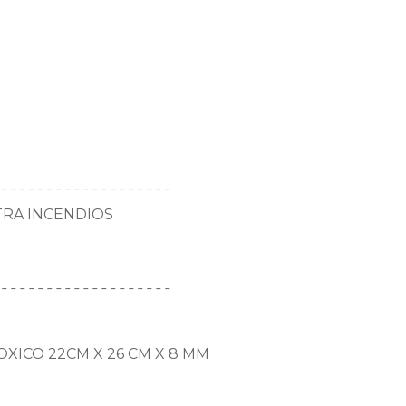
¯¯¯¯¯¯¯¯¯¯¯¯¯¯¯¯¯¯¯
TRA INCENDIOS
¯¯¯¯¯¯¯¯¯¯¯¯¯¯¯¯¯¯¯
XICO 22CM X 26 CM X 8 MM