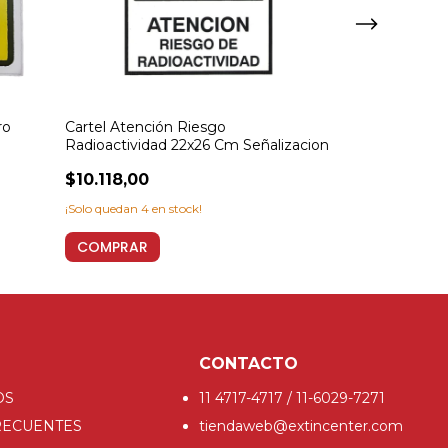
ro
Cartel Atención Riesgo
Cartel Riesgo 
Radioactividad 22x26 Cm Señalizacion
Seguridad Indu
$10.118,00
$7.620,00
¡Solo quedan
4
en stock!
¡Solo quedan
5
en 
COMPRAR
COMPRAR
CONTACTO
OS
11 4717-4717 / 11-6029-7271
RECUENTES
tiendaweb@extincenter.com