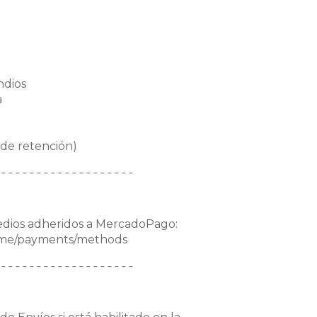
ndios
a
 de retención)
¯¯¯¯¯¯¯¯¯¯¯¯¯¯¯¯¯¯¯
edios adheridos a MercadoPago:
home/payments/methods
¯¯¯¯¯¯¯¯¯¯¯¯¯¯¯¯¯¯¯