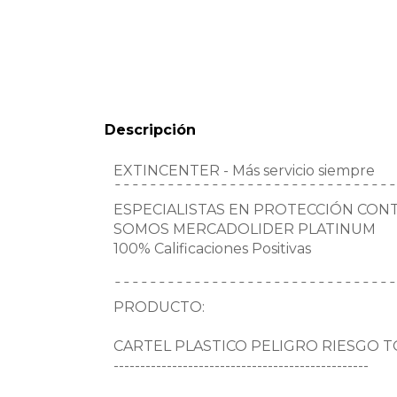
Descripción
EXTINCENTER - Más servicio siempre
¯¯¯¯¯¯¯¯¯¯¯¯¯¯¯¯¯¯¯¯¯¯¯¯¯¯¯¯¯¯¯¯
ESPECIALISTAS EN PROTECCIÓN CON
SOMOS MERCADOLIDER PLATINUM
100% Calificaciones Positivas
¯¯¯¯¯¯¯¯¯¯¯¯¯¯¯¯¯¯¯¯¯¯¯¯¯¯¯¯¯¯¯¯
PRODUCTO:
CARTEL PLASTICO PELIGRO RIESGO TO
------------------------------------------------