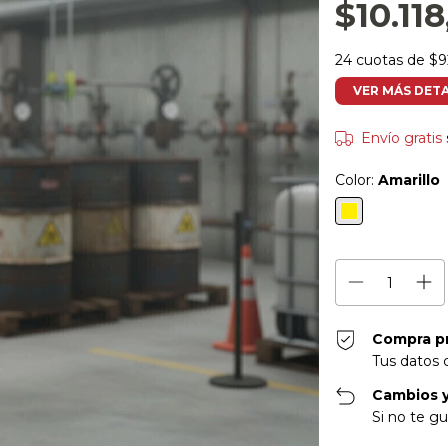
$10.11
24
cuotas de
$9
VER MÁS DET
Envío gratis
Color:
Amarillo
Compra p
Tus datos 
Cambios y
Si no te gu