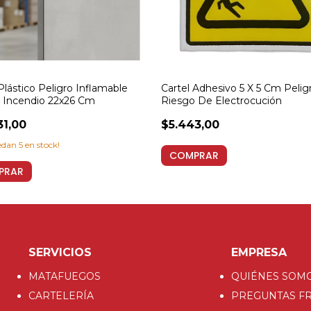
Plástico Peligro Inflamable
Cartel Adhesivo 5 X 5 Cm Pelig
 Incendio 22x26 Cm
Riesgo De Electrocución
31,00
$5.443,00
uedan
5
en stock!
COMPRAR
PRAR
SERVICIOS
EMPRESA
MATAFUEGOS
QUIÉNES SOM
CARTELERÍA
PREGUNTAS F