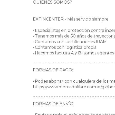
QUIENES SOMOS?
EXTINCENTER - Más servicio siempre
• Especialistas en protección contra ince
• Tenemos más de 50 años de trayectori
• Contamos con certificaciones IRAM
• Contamos con logística propia
• Hacemos factura A y B (somos agentes
¯¯¯¯¯¯¯¯¯¯¯¯¯¯¯¯¯¯¯¯¯¯¯¯¯¯¯¯¯¯¯¯
FORMAS DE PAGO:
• Podes abonar con cualquiera de los m
https://www.mercadolibre.com.ar/gz/
¯¯¯¯¯¯¯¯¯¯¯¯¯¯¯¯¯¯¯¯¯¯¯¯¯¯¯¯¯¯¯¯
FORMAS DE ENVÍO: