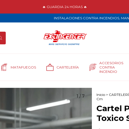
🔥 GUARDIA 24 HORAS 🔥
INSTALACIONES CONTRA INCENDIOS, MANTENIM
ACCESORIOS
MATAFUEGOS
CARTELERÍA
CONTRA
INCENDIO
Inicio
>
CARTELERÍ
1
/
7
Cm
Cartel 
Toxico 