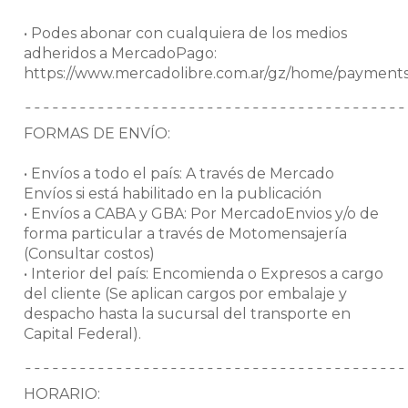
• Podes abonar con cualquiera de los medios
adheridos a MercadoPago:
https://www.mercadolibre.com.ar/gz/home/payment
¯¯¯¯¯¯¯¯¯¯¯¯¯¯¯¯¯¯¯¯¯¯¯¯¯¯¯¯¯¯¯¯¯¯¯¯¯¯¯¯¯¯
FORMAS DE ENVÍO:
• Envíos a todo el país: A través de Mercado
Envíos si está habilitado en la publicación
• Envíos a CABA y GBA: Por MercadoEnvios y/o de
forma particular a través de Motomensajería
(Consultar costos)
• Interior del país: Encomienda o Expresos a cargo
del cliente (Se aplican cargos por embalaje y
despacho hasta la sucursal del transporte en
Capital Federal).
¯¯¯¯¯¯¯¯¯¯¯¯¯¯¯¯¯¯¯¯¯¯¯¯¯¯¯¯¯¯¯¯¯¯¯¯¯¯¯¯¯¯
HORARIO: