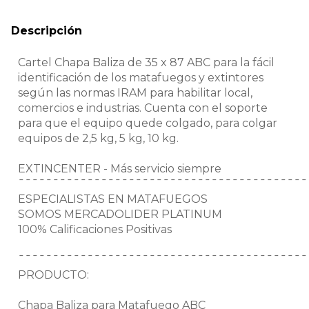
Descripción
Cartel Chapa Baliza de 35 x 87 ABC para la fácil
identificación de los matafuegos y extintores
según las normas IRAM para habilitar local,
comercios e industrias. Cuenta con el soporte
para que el equipo quede colgado, para colgar
equipos de 2,5 kg, 5 kg, 10 kg.
EXTINCENTER - Más servicio siempre
¯¯¯¯¯¯¯¯¯¯¯¯¯¯¯¯¯¯¯¯¯¯¯¯¯¯¯¯¯¯¯¯¯¯¯¯¯¯¯¯¯¯
ESPECIALISTAS EN MATAFUEGOS
SOMOS MERCADOLIDER PLATINUM
100% Calificaciones Positivas
¯¯¯¯¯¯¯¯¯¯¯¯¯¯¯¯¯¯¯¯¯¯¯¯¯¯¯¯¯¯¯¯¯¯¯¯¯¯¯¯¯¯
PRODUCTO:
Chapa Baliza para Matafuego ABC