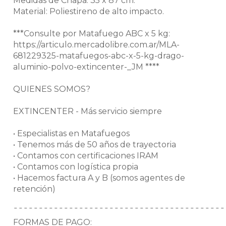
Medidas de Chapa: 35 x 87 cm.
Material: Poliestireno de alto impacto.
***Consulte por Matafuego ABC x 5 kg:
https://articulo.mercadolibre.com.ar/MLA-
681229325-matafuegos-abc-x-5-kg-drago-
aluminio-polvo-extincenter-_JM ****
QUIENES SOMOS?
EXTINCENTER - Más servicio siempre
• Especialistas en Matafuegos
• Tenemos más de 50 años de trayectoria
• Contamos con certificaciones IRAM
• Contamos con logística propia
• Hacemos factura A y B (somos agentes de
retención)
¯¯¯¯¯¯¯¯¯¯¯¯¯¯¯¯¯¯¯¯¯¯¯¯¯¯¯¯¯¯¯¯¯¯¯¯¯¯¯¯¯¯
FORMAS DE PAGO: