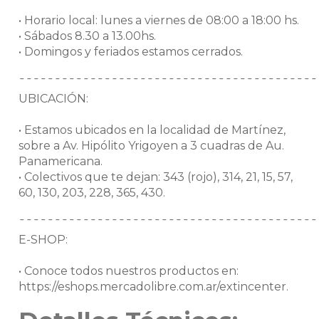
• Horario local: lunes a viernes de 08:00 a 18:00 hs.
• Sábados 8.30 a 13.00hs.
• Domingos y feriados estamos cerrados.
¯¯¯¯¯¯¯¯¯¯¯¯¯¯¯¯¯¯¯¯¯¯¯¯¯¯¯¯¯¯¯¯¯¯¯¯¯¯¯¯¯¯
UBICACIÓN:
• Estamos ubicados en la localidad de Martínez,
sobre a Av. Hipólito Yrigoyen a 3 cuadras de Au.
Panamericana.
• Colectivos que te dejan: 343 (rojo), 314, 21, 15, 57,
60, 130, 203, 228, 365, 430.
¯¯¯¯¯¯¯¯¯¯¯¯¯¯¯¯¯¯¯¯¯¯¯¯¯¯¯¯¯¯¯¯¯¯¯¯¯¯¯¯¯¯
E-SHOP:
• Conoce todos nuestros productos en:
https://eshops.mercadolibre.com.ar/extincenter.